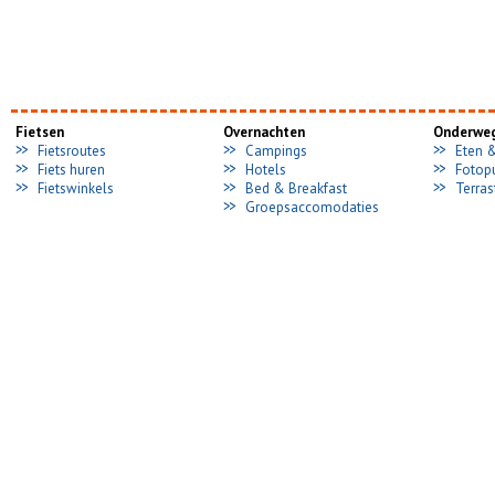
Fietsen
Overnachten
Onderwe
Fietsroutes
Campings
Eten 
Fiets huren
Hotels
Fotop
Fietswinkels
Bed & Breakfast
Terras
Groepsaccomodaties